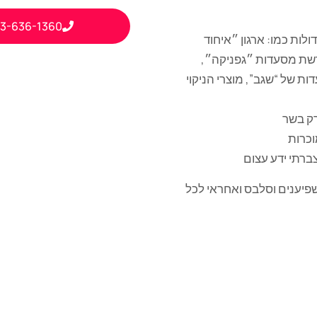
3-636-1360
לות כמו: ארגון ״איחוד
רשת מסעדות ״גפניקה״,
 של “שגב”, מוצרי הניקוי
וכרות
פיענים וסלבס ואחראי לכל