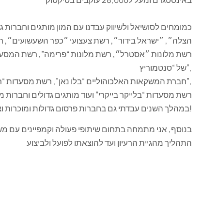
כמומחים לסושיאל ולשיווק עבדנו עם המון מותגים וחברות גדו
הצלה״, ״ישראל בידור״, רשת צעצועי ״כפר השעשועים״, 
רשת מלונות ״אסטרל״, רשת מלונות “פרימה”, רשת המסעדות
של “סנטמוריץ”,
חברת המשקאות האלכוהוליים “בלו נאן”, רשת מסעדות “רק בשר”,
רשת מסעדות “בלייקר בייקרי” ועוד מותגים גדולים וחברות מ
במהלך השנים עבדתי גם בחברות פרסום גדולות ומוכרות וצברתי ידע עצום!
בנוסף, אני מתמחה בתחום שיתופי פעולה וקמפיינים עם מש
התהליך מהגיית הרעיון ועד להוצאתו לפועל ולביצוע