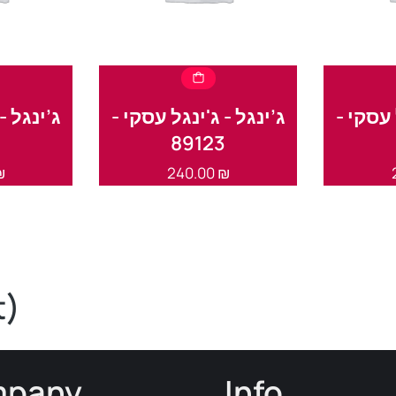
גל עסקי
ג’ינגל - ג'ינגל עסקי -
ג’ינגל -
2
89123
₪
240.00
₪
t)
pany
Info