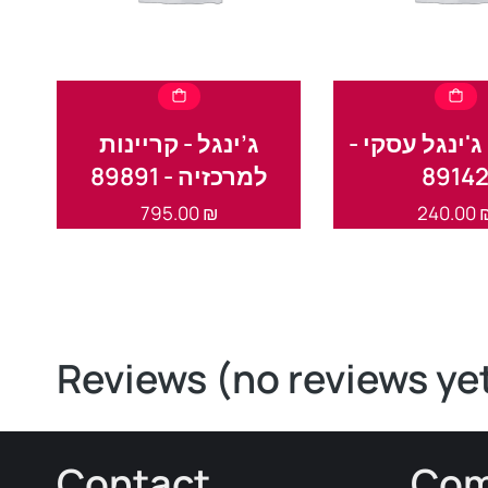
 - ג'ינגל עסקי
ג’ינגל - קריינות
למרכזיה - 89891
8914
795.00
₪
240.00
Reviews (no reviews ye
Contact
Com